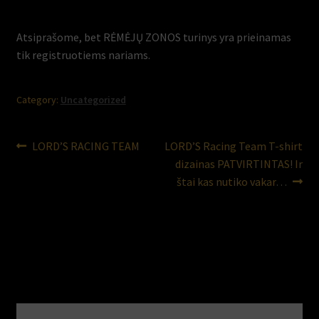
Atsiprašome, bet RĖMĖJŲ ZONOS turinys yra prieinamas
tik registruotiems nariams.
Category:
Uncategorized
Post
Previous
Next
LORD’S RACING TEAM
LORD’S Racing Team T-shirt
post:
post:
dizainas PATVIRTINTAS! Ir
navigation
štai kas nutiko vakar…