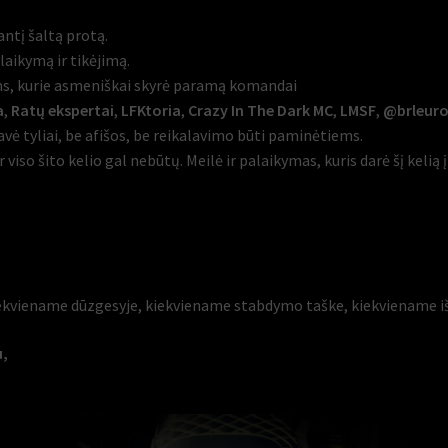
ntį šaltą protą.
laikymą ir tikėjimą.
s, kurie asmeniškai skyrė paramą komandai
a
,
Ratų ekspertai
,
LFKtoria
,
Crazy In The Dark MC
,
LMSF
,
@brleur
avė tyliai, be afišos, be reikalavimo būti paminėtiems.
r viso šito kelio gal nebūtų. Meilė ir palaikymas, kuris darė šį keli
ekviename dūzgesyje, kiekviename stabdymo taške, kiekviename iš
u,