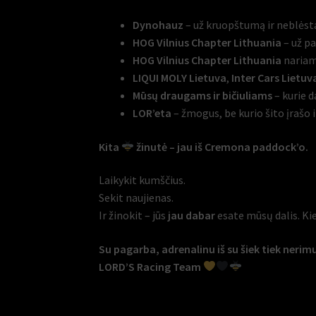
Dynohauz
– už kruopštumą ir neblėsta
HOG Vilnius Chapter Lithuania
– už pa
HOG Vilnius Chapter Lithuania
nariam
LIQUI MOLY Lietuva
,
Inter Cars Lietuv
Mūsų draugams ir bičiuliams
– kurie d
LOR’eta
– žmogus, be kurio šito įrašo i
Kita
žinutė – jau iš Cremona paddock’o.
Laikykit kumščius.
Sekit naujienas.
Ir žinokit – jūs
jau dabar
esate mūsų dalis. Ki
Su pagarba, adrenalinu iš su šiek tiek nerim
LORD’S Racing Team