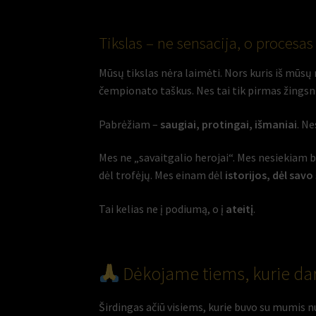
Tikslas – ne sensacija, o procesas
Mūsų tikslas nėra laimėti. Nors kuris iš mūsų
čempionato taškus. Nes tai tik pirmas žingsn
Pabrėžiam –
saugiai, protingai, išmaniai
. Ne
Mes ne „savaitgalio herojai“. Mes nesiekiam b
dėl trofėjų. Mes einam dėl
istorijos, dėl savo 
Tai kelias ne į podiumą, o į
ateitį
.
Dėkojame tiems, kurie da
Širdingas ačiū visiems, kurie buvo su mumis n