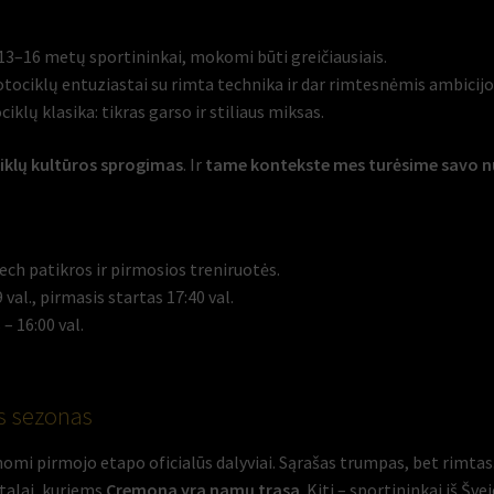
13–16 metų sportininkai, mokomi būti greičiausiais.
tociklų entuziastai su rimta technika ir dar rimtesnėmis ambicij
klų klasika: tikras garso ir stiliaus miksas.
klų kultūros sprogimas
. Ir
tame kontekste mes turėsime savo nu
ech patikros ir pirmosios treniruotės.
9 val., pirmasis startas 17:40 val.
– 16:00 val.
is sezonas
nomi pirmojo etapo oficialūs dalyviai. Sąrašas trumpas, bet rimtas.
italai, kuriems
Cremona yra namų trasa
. Kiti – sportininkai iš Švei