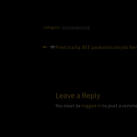
Category:
Uncategorized
Post
Previous
Prieš startą: BEE paskutinis skrydis N
post:
navigation
Leave a Reply
You must be
logged in
to post a comme