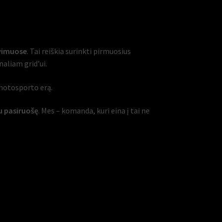
avimuose
. Tai reiškia surinkti pirmuosius
naliam grid’ui.
ą motosporto erą.
au pasiruošę
. Mes – komanda, kuri eina į tai ne