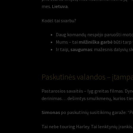
mes.
Lietuva
.
Kodėl tai svarbu?
Daug komandų nespėjo paruošti motocikl
Mums – tai
milžiniška garbė
būti tarp
Ir taip,
saugumas
: mažesnis dalyvių s
Paskutinės valandos – įtampa
Pastarosios savaitės – lyg greitas filmas. Dy
derinimas… dešimtys smulkmenų, kurios tiesi
Simonas
po paskutinių susitikimų garaže:
“P
Tai nebe touring Harley. Tai lenktynių įrankis.