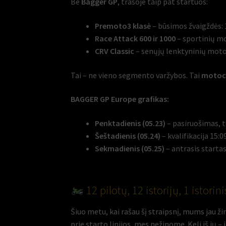
Be
Bagger GP
, trasoje taip pat startuos:
Premoto3 klasė
– būsimos žvaigždės: 
Race Attack 600 ir 1000
– sportinių mo
CRV Classic
– senųjų lenktyninių motoci
Tai – ne vieno segmento varžybos. Tai
motoci
BAGGER GP Europe grafikas:
Penktadienis (05.23)
– pasiruošimas, t
Šeštadienis (05.24)
– kvalifikacija 15:0
Sekmadienis (05.25)
– antrasis startas 
12 pilotų, 12 istorijų, 1 istorin
Šiuo metu, kai rašau šį straipsnį, mums jau ži
prie starto linijos, mes nežinome. Keli iš jų – 