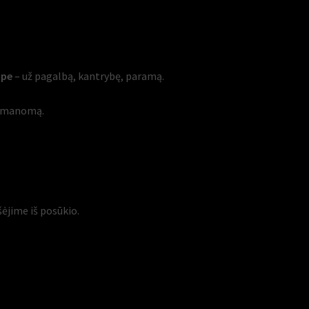
ope
– už pagalbą, kantrybę, paramą.
ą įmanomą.
ėjime iš posūkio.