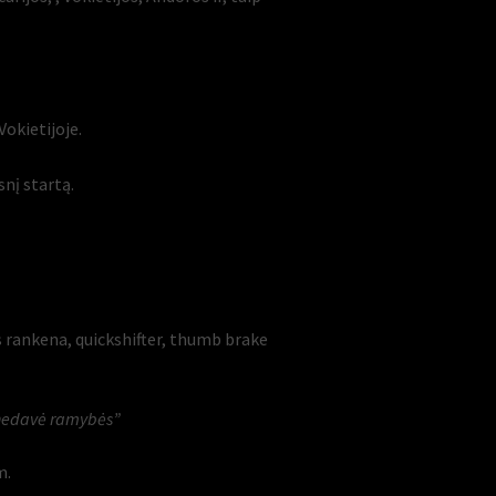
okietijoje.
snį startą.
us rankena, quickshifter, thumb brake
le nedavė ramybės”
m.