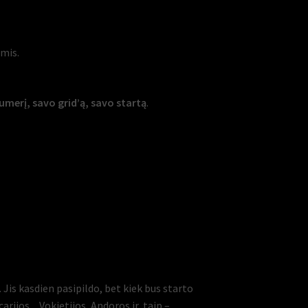
omis.
merį, savo grid’ą, savo startą
.
 Jis kasdien pasipildo, bet kiek bus starto
carijos, , Vokietijos, Andoros ir, taip –