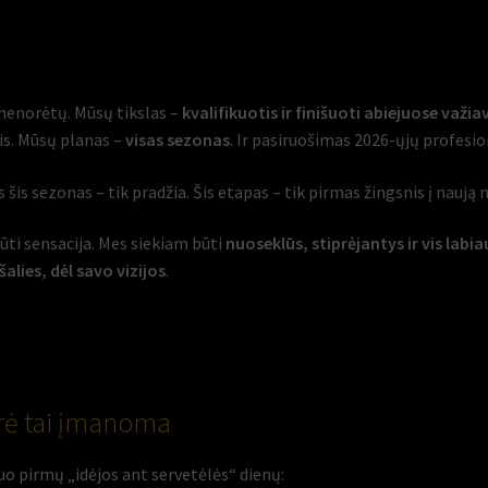
 nenorėtų. Mūsų tikslas –
kvalifikuotis ir finišuoti abiejuose važi
is. Mūsų planas –
visas sezonas
. Ir pasiruošimas 2026-ųjų profesio
s šis sezonas – tik pradžia. Šis etapas – tik pirmas žingsnis į nauj
ūti sensacija. Mes siekiam būti
nuoseklūs, stiprėjantys ir vis labi
šalies, dėl savo vizijos
.
rė tai įmanoma
uo pirmų „idėjos ant servetėlės“ dienų: