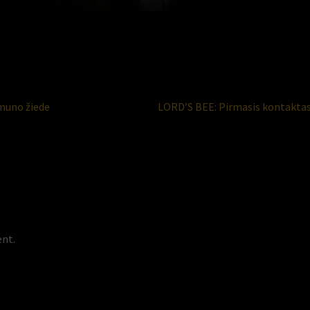
Next
emuno žiede
LORD’S BEE: Pirmasis kontakta
post:
nt.