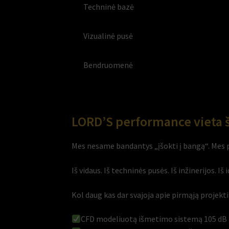
Techninė bazė
Vizualinė pusė
Bendruomenė
LORD’S performance vieta 
Mes nesame bandantys „įšokti į bangą“. Mes
Iš vidaus. Iš techninės pusės. Iš inžinerijos. Iš i
Kol daug kas dar svajoja apie pirmąją projek
CFD modeliuotą išmetimo sistemą 105 dB 