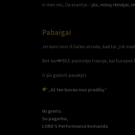
Ir mes visi, čia esantys –
jūs, mūsų rėmėjai, m
Pabaigai
Jei kam nors iš šalies atrodo, kad tai „tik mad
Bet kai
BEE pasirodys trasoje, kai Europos B
Ir jūs galėsit pasakyti:
„Aš ten buvau nuo pradžių.“
Iki greito.
Su pagarba,
LORD’S Performance komanda