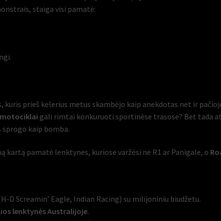
onstrais, staiga visi pamatė:
ingi.
, kuris prieš kelerius metus skambėjo kaip anekdotas net ir pači
 motociklai
gali rimtai konkuruoti sportinėse trasose? Bet tada a
is sprogo kaip bomba.
mą kartą pamatė lenktynes, kuriose varžėsi ne R1 ar Panigale, o
Ro
-D Screamin’ Eagle, Indian Racing) su milijoniniu biudžetu.
lios lenktynės Australijoje
.