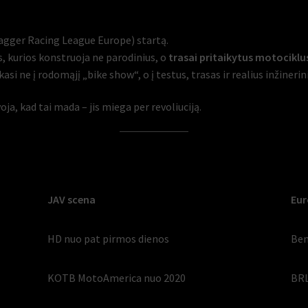
gger Racing League Europe) startą.
 kurios konstruoja ne parodinius, o
trasai pritaikytus motociklu
 ne į rodomąjį „bike show“, o į testus, trasas ir realius inžinerin
voja, kad tai mada – jis miega per revoliuciją.
JAV scena
Eur
HD nuo pat pirmos dienos
Ben
KOTB MotoAmerica nuo 2020
BRL