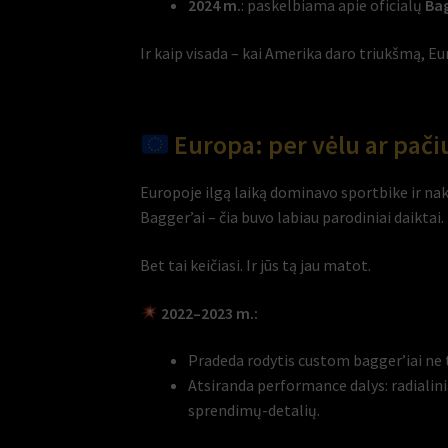
2024 m.
: paskelbiama apie oficialų
Bag
Ir kaip visada – kai Amerika daro triukšmą, Eu
Europa: per vėlu ar pači
Europoje ilgą laiką dominavo sportbike ir nak
Bagger’ai – čia buvo labiau parodiniai daiktai.
Bet tai keičiasi. Ir jūs tą jau matot.
2022–2023 m.:
Pradeda rodytis custom bagger’iai ne tik
Atsiranda performance dalys: radialinia
sprendimų-detalių.