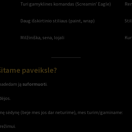
Turi gamyklines komandas (Screamin’ Eagle)
Rem
Daug išskirtinio stiliaus (paint, wrap)
Sti
Milžiniška, sena, lojali
Kur
šitame paveiksle?
 padedam ją
suformuoti
.
dėjos.
tinę sėdynę (beje mes jos dar neturime), mes turim/gaminame:
režimui.