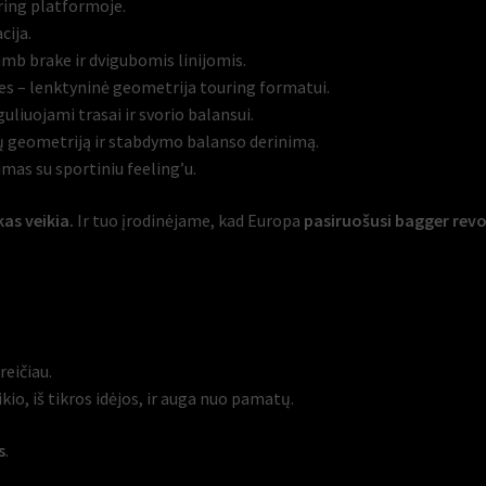
ring platformoje.
cija.
mb brake ir dvigubomis linijomis.
ees – lenktyninė geometrija touring formatui.
liuojami trasai ir svorio balansui.
ų geometriją ir stabdymo balanso derinimą.
mas su sportiniu feeling’u.
as veikia.
Ir tuo įrodinėjame, kad Europa
pasiruošusi bagger revol
reičiau.
kio, iš tikros idėjos, ir auga nuo pamatų.
s
.