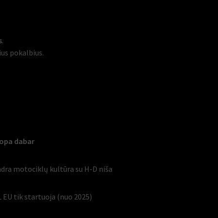
s
.
ius pokalbius.
opa dabar
dra motociklų kultūra su H-D niša
 EU tik startuoja (nuo 2025)