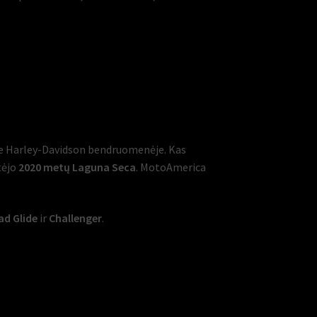
oje Harley-Davidson bendruomenėje. Kas
tėjo
2020 metų Laguna Seca
. MotoAmerica
ad Glide
ir
Challenger
.