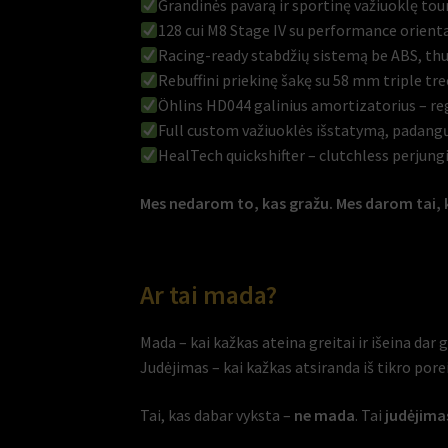
Grandinės pavarą ir sportinę važiuoklę tou
128 cui M8 Stage IV su performance orienta
Racing-ready stabdžių sistemą be ABS, thu
Rebuffini priekinę šakę su 58 mm triple tr
Öhlins HD044 galinius amortizatorius – regu
Full custom važiuoklės išstatymą, padang
HealTech quickshifter – clutchless perjungi
Mes nedarom to, kas gražu. Mes darom tai, k
Ar tai mada?
Mada – kai kažkas ateina greitai ir išeina dar g
Judėjimas – kai kažkas atsiranda iš tikro porei
Tai, kas dabar vyksta –
ne mada
. Tai
judėjima