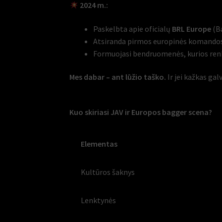
2024 m.:
Paskelbta apie oficialų
BRL Europe
(Ba
Atsiranda pirmos europinės komandos,
Formuojasi bendruomenės, kurios renkasi
Mes dabar – ant lūžio taško.
Ir jei kažkas gal
Kuo skiriasi JAV ir Europos bagger scena?
Elementas
Kultūros šaknys
Lenktynės