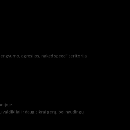
lengvumo, agresijos, naked speed“ teritorija.
nijoje.
 valdikliai ir daug tikrai gerų, bei naudingų