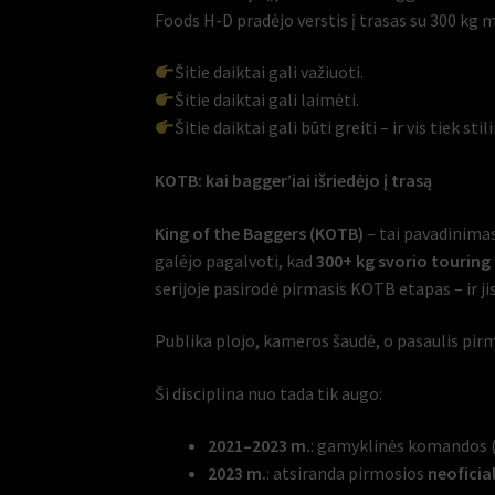
Foods H-D pradėjo verstis į trasas su 300 kg m
Šitie daiktai gali važiuoti.
Šitie daiktai gali laimėti.
Šitie daiktai gali būti greiti – ir vis tiek stil
KOTB: kai bagger’iai išriedėjo į trasą
King of the Baggers (KOTB)
– tai pavadinimas
galėjo pagalvoti, kad
300+ kg svorio touring
serijoje pasirodė pirmasis KOTB etapas – ir j
Publika plojo, kameros šaudė, o pasaulis pir
Ši disciplina nuo tada tik augo:
2021–2023 m.
: gamyklinės komandos (H
2023 m.
: atsiranda pirmosios
neoficia