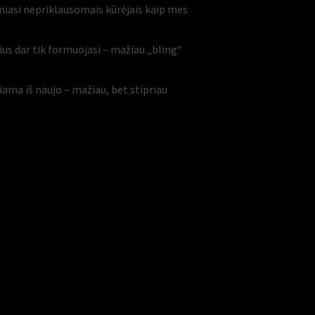
iasi nepriklausomais kūrėjais kaip mes
lius dar tik formuojasi – mažiau „bling“
iama iš naujo – mažiau, bet stipriau