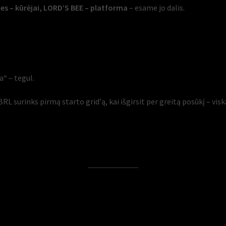
es – kūrėjai, LORD’S BEE – platforma
– esame jo dalis.
a“ – tegul.
RL surinks pirmą starto grid’ą, kai išgirsit per greitą posūkį – visk