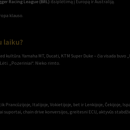
ger Racing League (BRL)
išsiplėtimą į Europą ir Australiją.
ropa klauso.
u laiku?
ed kultūra. Yamaha MT, Ducati, KTM Super Duke – čia visada buvo „
 Lėti. „Pozeriniai“. Nieko rimto.
 Prancūzijoje, Italijoje, Vokietijoje, bet ir Lenkijoje, Čekijoje, Ispa
i suportai, chain drive konversijos, greitesni ECU, aktyvūs stabdžių