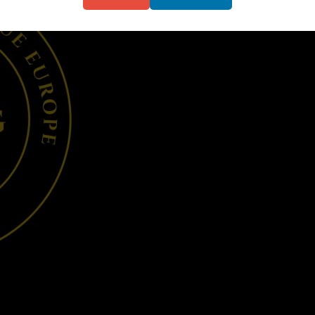
🔍
100,00
€
Jei gerbi tai, ką darome – prisidėk.
Už
Add to basket
komandą!
quantity
Category:
Parama