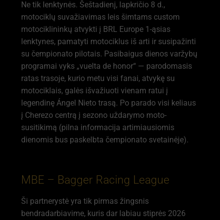
Ne tik lenktynės. Šeštadienį, lapkričio 8 d.,
motociklų suvažiavimas leis šimtams custom
motociklininkų atvykti į BRL Europe 1-ąsias
lenktynes, pamatyti motociklus iš arti ir susipažinti
su čempionato pilotais. Pasibaigus dienos varžybų
programai vyks „vuelta de honor“ — parodomasis
ratas trasoje, kurio metu visi fanai, atvykę su
motociklais, galės išvažiuoti vienam ratui į
legendinę Ángel Nieto trasą. Po parado visi keliaus
į Cherezo centrą į sezono uždarymo moto-
susitikimą (pilna informacija artimiausiomis
dienomis bus paskelbta čempionato svetainėje).
MBE – Bagger Racing League
Ši partnerystė yra tik pirmas žingsnis
bendradarbiavime, kuris dar labiau stiprės 2026