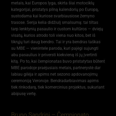
metais, kai Europos lyga, skirta šiai motociklų
kategorijai, pristatys pilną kalendorių po Europą,
sustodama kai kuriose svarbiausiose žemyno
trasose. Serija kelia didžiulį smalsumą: tai tiltas
tarp lenktynių pasaulio ir custom kultūros — dviejų
visatų, kurios atrodo toli viena nuo kitos, bet iš
tikrųjų turi daug bendro. Tai ir yra bendras taškas
su MBE — vienintele paroda, kuri pajėgi sujungti
abu pasaulius ir priversti kiekvieną iš jų įvertinti
kitą. Po to, kai čempionatas buvo pristatytas būtent
MBE parodoje praėjusiais metais, partnerystė dar
labiau gilėja ir apims net sezono apdovanojimų
ceremoniją Veronoje. Bendradarbiavimas apims
tiek rinkodarą, tiek komercinius projektus, sukuriant
abipusę vertę.
Bruno Sandrini – Čempionato