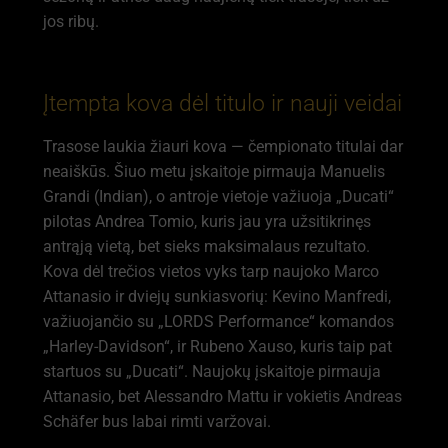
jos ribų.
Įtempta kova dėl titulo ir nauji veidai
Trasose laukia žiauri kova — čempionato titulai dar
neaiškūs. Šiuo metu įskaitoje pirmauja Manuelis
Grandi (Indian), o antroje vietoje važiuoja „Ducati“
pilotas Andrea Tomio, kuris jau yra užsitikrinęs
antrąją vietą, bet sieks maksimalaus rezultato.
Kova dėl trečios vietos vyks tarp naujoko Marco
Attanasio ir dviejų sunkiasvorių: Kevino Manfredi,
važiuojančio su „LORDS Performance“ komandos
„Harley-Davidson“, ir Rubeno Xauso, kuris taip pat
startuos su „Ducati“. Naujokų įskaitoje pirmauja
Attanasio, bet Alessandro Mattu ir vokietis Andreas
Schäfer bus labai rimti varžovai.