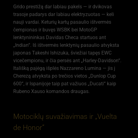
Grido prestižą dar labiau pakels — ir dvikovas
trasoje padarys dar labiau elektryzuotas — keli
nauji vardai. Keturių kartų pasaulio ištvermės
čempionas ir buvęs WSBK bei MotoGP
lenktynininkas Davidas Checa startuos ant
„Indian“. Iš ištvermės lenktynių pasaulio atvyksta
japonas Takeshi Ishizuka, šviežiai tapęs EWC
vicečempionu, ir čia persės ant „Harley-Davidson“.
Itališką pajėgą išplės Nazzareno Lumina — jis į
Cherezą atvyksta po trečios vietos „Dunlop Cup
600“, ir Ispanijoje taip pat važiuos „Ducati“ kaip
Rubeno Xauso komandos draugas.
Motociklų suvažiavimas ir „Vuelta
de Honor“