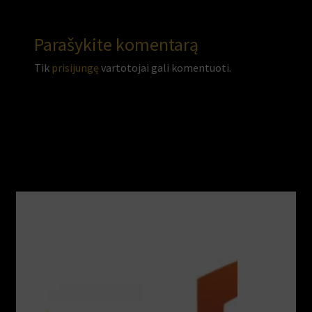
Parašykite komentarą
Tik
prisijungę
vartotojai gali komentuoti.