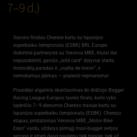
7–9 d.)
Sezono finalas Chereze kartu su Ispanijos
superbaiku čempionatu (ESBK) BRL Europe:
išskirtinė partnerystė su Veronos MBE, titulai dar
nepasidalinti, garsūs „wild card“ dalyviai starte,
motociklų paradas ir „vuelta de honor“, ir
nemokamas įėjimas — praleisti neįmanoma!
Prasidėjo atgalinis skaičiavimas iki didžiojo Bagger
Racing League Europos taurės finalo, kuris vyks
lapkričio 7–9 dienomis Cherezo trasoje kartu su
Ispanijos superbaiku čempionatu (ESBK). Cherezo
etapas, pristatomas Veronos MBE „Motor Bike
Expo“ vardu, uždarys pirmąjį maxi-bagger serijos
sezoną ir atneš daug naujienų tiek trasoje, tiek už