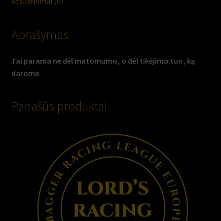
Atsiliepimai (0)
– tai tavo lygis.
produkto
prieiga prie viso turinio
Į krepšelį
Aprašymas
kiekis:
Iš
Tai parama ne dėl matomumo, o dėl tikėjimo tuo, ką
šidries
darome.
Kategorijos:
Parama
,
VIP
Panašūs produktai