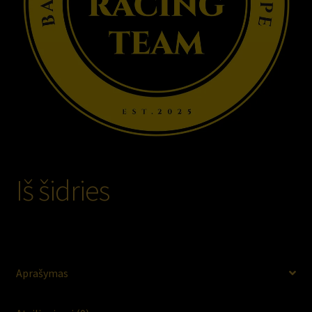
Iš šidries
2000,00
€
Aprašymas
Jei nori būti tarp tų, kurie realiai stumia komandą į priekį