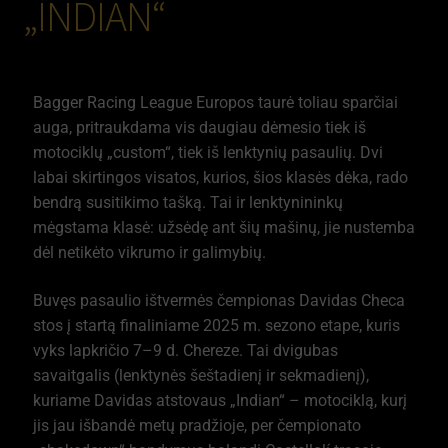
„INDIAN“
Bagger Racing League Europos taurė toliau sparčiai
auga, pritraukdama vis daugiau dėmesio tiek iš
motociklų „custom“, tiek iš lenktynių pasaulių. Dvi
labai skirtingos visatos, kurios, šios klasės dėka, rado
bendrą susitikimo tašką. Tai ir lenktynininkų
mėgstama klasė: užsėdę ant šių mašinų, jie nustemba
dėl netikėto vikrumo ir galimybių.
Buvęs pasaulio ištvermės čempionas Davidas Checa
stos į startą finaliniame 2025 m. sezono etape, kuris
vyks lapkričio 7–9 d. Chereze. Tai dvigubas
savaitgalis (lenktynės šeštadienį ir sekmadienį),
kuriame Davidas atstovaus „Indian“ – motociklą, kurį
jis jau išbandė metų pradžioje, per čempionato