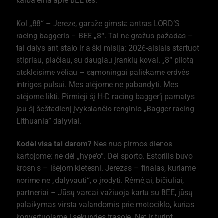
kalba eina apie BEE’tes.
Kol „88“ – Jereze, garaže gimsta antras LORD’S
racing baggeris – BEE „8“. Tai ne gražus pažadas –
tai dalys ant stalo ir aiški misija: 2026-aisiais startuoti
stipriau, plačiau, su daugiau įrankių kovai. „8“ pilotą
atskleisime vėliau – sąmoningai paliekame erdvės
intrigos pulsui. Mes atėjome ne pabandyti. Mes
atėjome likti. Pirmieji šį H-D racing bagger’į pamatys
jau šį šeštadienį įvyksiančio renginio „Bagger racing
Lithuania” dalyviai.
Kodėl visa tai darom?
Nes nuo pirmos dienos
kartojome: ne dėl „hype’o“. Dėl sporto. Estorilis buvo
krosnis – išėjom kietesni. Jerezas – finalas, kuriame
norime ne „dalyvauti“, o įrodyti. Rėmėjai, bičiuliai,
partneriai – Jūsų vardai važiuoja kartu su BEE, jūsų
palaikymas virsta valandomis prie motociklo, kurias
konvertuojame į sekundes trasoje. Net ir turint