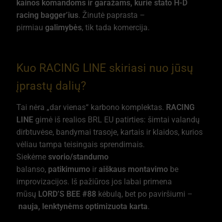
kainos komandoms ir garažams, kurie stato H-D
racing bagger’ius
. Žinutė paprasta –
pirmiau
galimybės
, tik tada komercija.
Kuo RACING LINE skiriasi nuo jūsų
įprastų dalių?
Tai nėra „dar vienas“ karbono komplektas.
RACING
LINE
gimė iš realios BRL EU patirties: šimtai valandų
dirbtuvėse, bandymai trasoje, kartais ir klaidos, kurios
vėliau tampa teisingais sprendimais.
Siekėme
svorio/standumo
balanso,
patikimumo
ir
aiškaus montavimo
be
improvizacijos. Iš pažiūros jos labai primena
mūsų
LORD’S BEE #88
kėbulą, bet po paviršiumi –
nauja, lenktynėms optimizuota karta
.