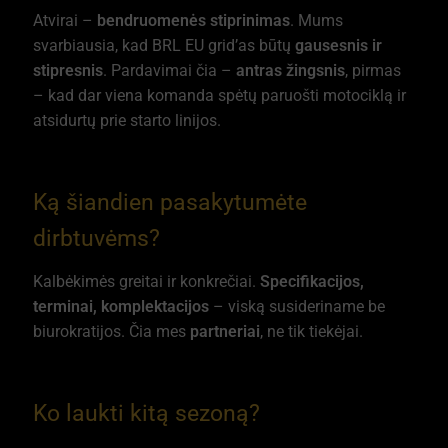
Atvirai –
bendruomenės stiprinimas
. Mums
svarbiausia, kad BRL EU grid’as būtų
gausesnis ir
stipresnis
. Pardavimai čia –
antras žingsnis
, pirmas
– kad dar viena komanda spėtų paruošti motociklą ir
atsidurtų prie starto linijos.
Ką šiandien pasakytumėte
dirbtuvėms?
Kalbėkimės greitai ir konkrečiai.
Specifikacijos,
terminai, komplektacijos
– viską susideriname be
biurokratijos. Čia mes
partneriai
, ne tik tiekėjai.
Ko laukti kitą sezoną?