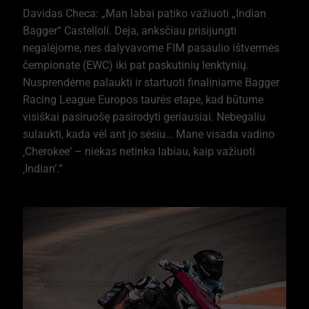
Davidas Checa: „Man labai patiko važiuoti „Indian
Bagger“ Castellolí. Deja, anksčiau prisijungti
negalėjome, nes dalyvavome FIM pasaulio ištvermės
čempionate (EWC) iki pat paskutinių lenktynių.
Nusprendėme palaukti ir startuoti finaliniame Bagger
Racing League Europos taurės etape, kad būtume
visiškai pasiruošę pasirodyti geriausiai. Nebegaliu
sulaukti, kada vėl ant jo sėsiu… Mane visada vadino
‚Cherokee‘ – niekas netinka labiau, kaip važiuoti
‚Indian‘.“