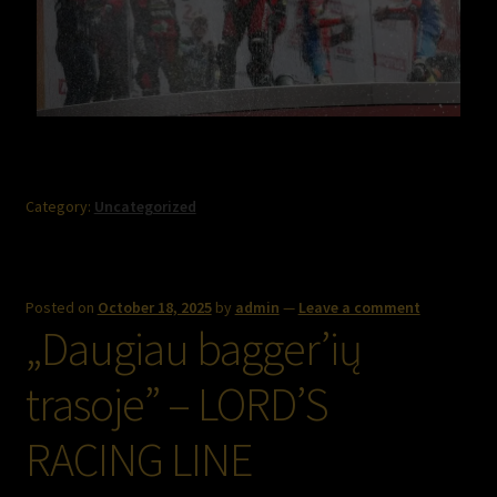
Category:
Uncategorized
Posted on
October 18, 2025
by
admin
—
Leave a comment
„Daugiau bagger’ių
trasoje” – LORD’S
RACING LINE