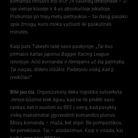
komanda finišavo Bol d’Or 24 valandų lenktynėse – 2-
oje vietoje klasėje ir 4-as absoliučioje įskaitoje.
Podiumas po trejų metų pertraukos – tai daug pasako
apie žmogų, kuris moka važiuoti iki paskutinės
minutės.
Kaip pats Takeshi rašė savo paskyroje:
„Tai bus
pirmasis kartas japonui Bagger Racing League
istorijoje. Ačiū komandai ir rėmėjams už šią galimybę.
Tai naujas, didelis iššūkis. Padarysiu viską, kad jį
įveikčiau!“
Bitė jau čia
. Organizatorių dėka logistika sutvarkyta.
Jereze būsime kiek ilgiau, kad ne tik pridėti savo
rankas, bet ir susilieti su BEE į vieną, kad pavyktų
viską maksimaliai įgyvendinti komandos planus.
Mūsų komanda – maža, bet stipri. Be pompastikos,
be pertekliaus. Tai – atsidavimas. Kaip ir visada, kai