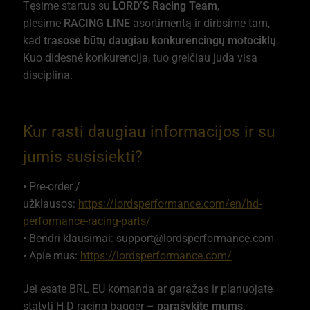
Tęsime startus su
LORD’S Racing Team
,
plėsime
RACING LINE
asortimentą ir dirbsime tam,
kad
trasose būtų daugiau konkurencingų motociklų
.
Kuo didesnė konkurencija, tuo greičiau juda visa
disciplina.
Kur rasti daugiau informacijos ir su
jumis susisiekti?
• Pre-order /
užklausos:
https://lordsperformance.com/en/hd-
performance-racing-parts/
• Bendri klausimai: support@lordsperformance.com
• Apie mus:
https://lordsperformance.com/
Jei esate BRL EU komanda ar garažas ir planuojate
statyti H-D racing bagger –
parašykite mums
.