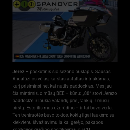
Jerez
– paskutinis šio sezono puslapis. Sausas
Andalūzijos vėjas, karštas asfaltas ir triukšmas,
kurį prisiminsi net kai nutils paddock’as. Mes jau
čia mintimis, o mūsų BEE – kūnu: „88“ stovi Jerezo
paddock’e ir laukia valandų prie įrankių ir mūsų
pirštų. Estorilis mus užgrūdino – ir tai buvo verta.
Ten treniruotės buvo tokios, kokių ilgai laukėm: su
kiekvienu išvažiavimu laikai gerėjo, pakabos
korekcijos grąžino pasitikėjimą, o ECU