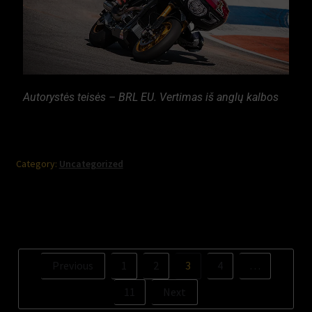
Autorystės teisės – BRL EU. Vertimas iš anglų kalbos
Category:
Uncategorized
Previous
1
2
3
4
…
11
Next