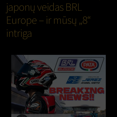
japonų veidas BRL
Europe – ir mūsų „8“
intriga