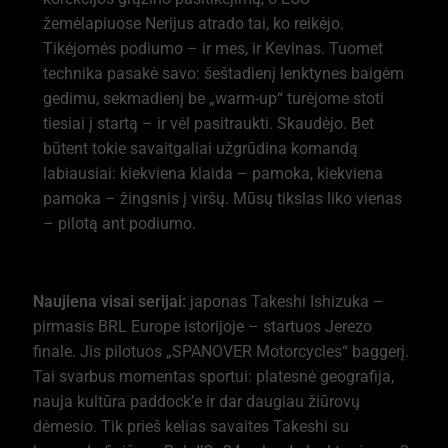
žemėlapiuose Nerijus atrado tai, ko reikėjo.
Tikėjomės podiumo – ir mes, ir Kevinas. Tuomet
technika pasakė savo: šeštadienį lenktynes baigėm
gedimu, sekmadienį be „warm-up“ turėjome stoti
tiesiai į startą – ir vėl pasitraukti. Skaudėjo. Bet
būtent tokie savaitgaliai užgrūdina komandą
labiausiai: kiekviena klaida – pamoka, kiekviena
pamoka – žingsnis į viršų. Mūsų tikslas liko vienas
– pilotą ant podiumo.
Naujiena visai serijai:
japonas Takeshi Ishizuka –
pirmasis BRL Europe istorijoje – startuos Jerezo
finale. Jis pilotuos „SPANOVER Motorcycles“ baggerį.
Tai svarbus momentas sportui: platesnė geografija,
nauja kultūra paddock’e ir dar daugiau žiūrovų
dėmesio. Tik prieš kelias savaites Takeshi su