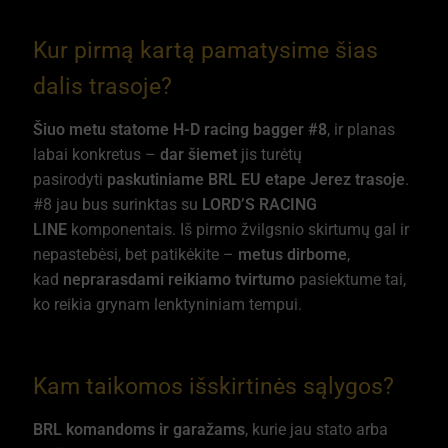
Kur pirmą kartą pamatysime šias
dalis trasoje?
Šiuo metu statome H-D racing bagger #8
, ir planas
labai konkretus –
dar šiemet
jis turėtų
pasirodyti
paskutiniame BRL EU etape Jerez trasoje
.
#8 jau bus surinktas su
LORD’S RACING
LINE
komponentais. Iš pirmo žvilgsnio skirtumų gal ir
nepastebėsi, bet patikėkite –
metus dirbome
,
kad
neprarasdami reikiamo tvirtumo
pasiektume tai,
ko reikia grynam lenktyniniam tempui.
Kam taikomos išskirtinės sąlygos?
BRL komandoms ir garažams
, kurie jau stato arba