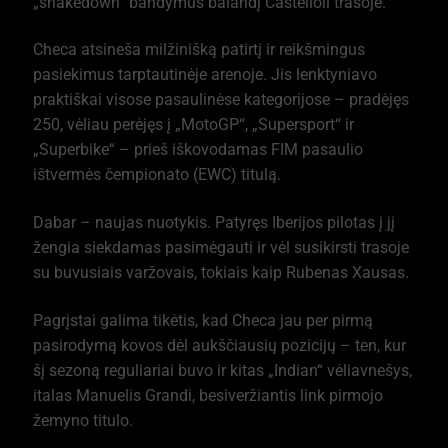
„shakedown“ bandymus balandį Castellolí trasoje.
Checa atsineša milžinišką patirtį ir reikšmingus
pasiekimus tarptautinėje arenoje. Jis lenktyniavo
praktiškai visose pasaulinėse kategorijose – pradėjęs
250, vėliau perėjęs į „MotoGP“, „Supersport“ ir
„Superbike“ – prieš iškovodamas FIM pasaulio
ištvermės čempionato (EWC) titulą.
Dabar – naujas nuotykis. Patyręs Iberijos pilotas į jį
žengia siekdamas pasimėgauti ir vėl susikirsti trasoje
su buvusiais varžovais, tokiais kaip Rubenas Xausas.
Pagrįstai galima tikėtis, kad Checa jau per pirmą
pasirodymą kovos dėl aukščiausių pozicijų – ten, kur
šį sezoną reguliariai buvo ir kitas „Indian“ vėliavnešys,
italas Manuelis Grandi, besiveržiantis link pirmojo
žemyno titulo.