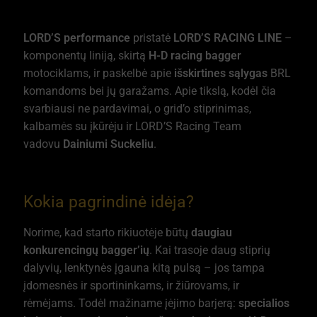
LORD’S performance
pristatė
LORD’S RACING LINE
–
komponentų liniją, skirtą
H-D racing bagger
motociklams, ir paskelbė apie
išskirtines sąlygas
BRL
komandoms bei jų garažams. Apie tikslą, kodėl čia
svarbiausi ne pardavimai, o grid’o stiprinimas,
kalbamės su įkūrėju ir LORD’S Racing Team
vadovu
Dainiumi Suckeliu
.
Kokia pagrindinė idėja?
Norime, kad starto rikiuotėje būtų
daugiau
konkurencingų bagger’ių
. Kai trasoje daug stiprių
dalyvių, lenktynės įgauna kitą pulsą – jos tampa
įdomesnės ir sportininkams, ir žiūrovams, ir
rėmėjams. Todėl mažiname įėjimo barjerą:
specialios