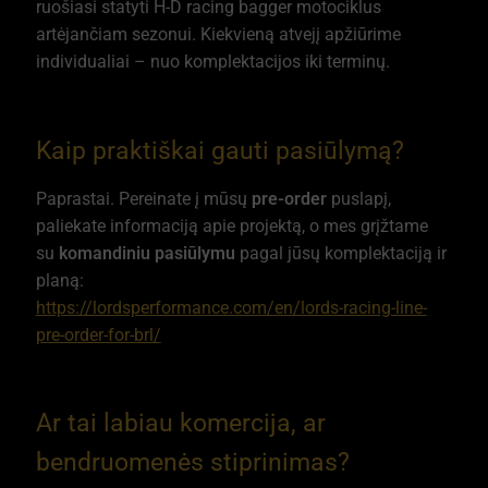
ruošiasi statyti H-D racing bagger motociklus
artėjančiam sezonui. Kiekvieną atvejį apžiūrime
individualiai – nuo komplektacijos iki terminų.
Kaip praktiškai gauti pasiūlymą?
Paprastai. Pereinate į mūsų
pre-order
puslapį,
paliekate informaciją apie projektą, o mes grįžtame
su
komandiniu pasiūlymu
pagal jūsų komplektaciją ir
planą:
https://lordsperformance.com/en/lords-racing-line-
pre-order-for-brl/
Ar tai labiau komercija, ar
bendruomenės stiprinimas?