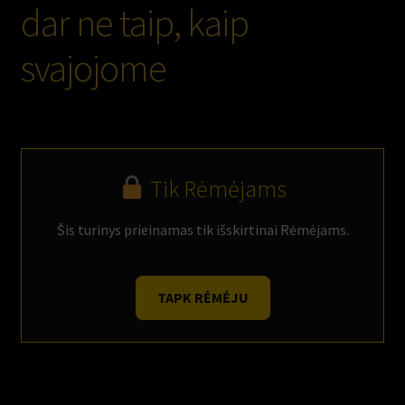
dar ne taip, kaip
svajojome
Tik Rėmėjams
Šis turinys prieinamas tik išskirtinai Rėmėjams.
TAPK RĖMĖJU