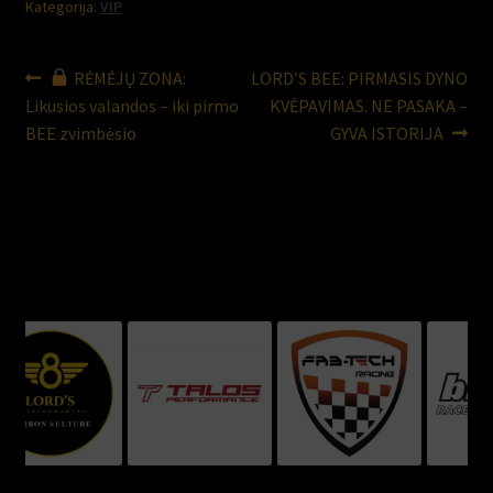
Kategorija:
VIP
Navigacija
Ankstenis
Naujesnis
RĖMĖJŲ ZONA:
LORD’S BEE: PIRMASIS DYNO
įrašas:
įrašas:
Likusios valandos – iki pirmo
KVĖPAVIMAS. NE PASAKA –
tarp
BEE zvimbėsio
GYVA ISTORIJA
įrašų